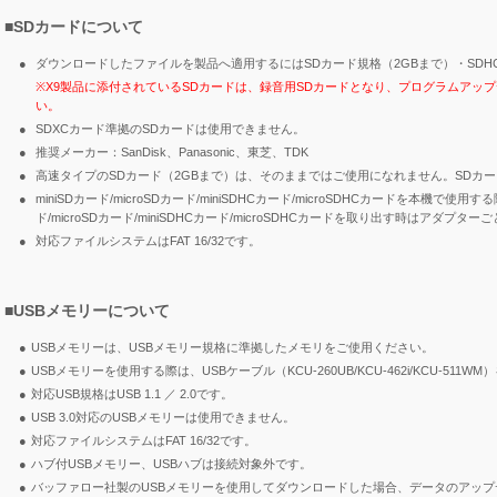
■SDカードについて
●
ダウンロードしたファイルを製品へ適用するにはSDカード規格（2GBまで）・SDH
※X9製品に添付されているSDカードは、録音用SDカードとなり、プログラムアッ
い。
●
SDXCカード準拠のSDカードは使用できません。
●
推奨メーカー：SanDisk、Panasonic、東芝、TDK
●
高速タイプのSDカード（2GBまで）は、そのままではご使用になれません。SDカ
●
miniSDカード/microSDカード/miniSDHCカード/microSDHCカードを
ド/microSDカード/miniSDHCカード/microSDHCカードを取り出す時は
●
対応ファイルシステムはFAT 16/32です。
■USBメモリーについて
●
USBメモリーは、USBメモリー規格に準拠したメモリをご使用ください。
●
USBメモリーを使用する際は、USBケーブル（KCU-260UB/KCU-462i/KCU-51
●
対応USB規格はUSB 1.1 ／ 2.0です。
●
USB 3.0対応のUSBメモリーは使用できません。
●
対応ファイルシステムはFAT 16/32です。
●
ハブ付USBメモリー、USBハブは接続対象外です。
●
バッファロー社製のUSBメモリーを使用してダウンロードした場合、データのアッ